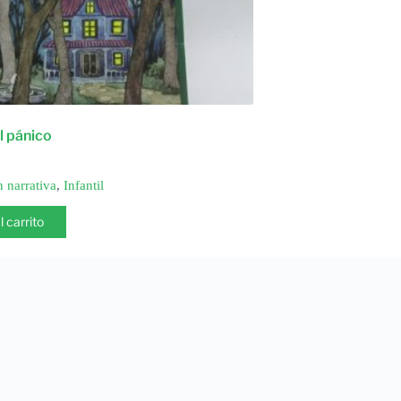
l pánico
n narrativa
,
Infantil
l carrito