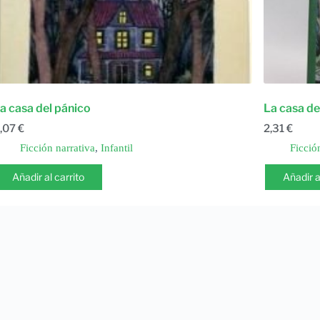
a casa del pánico
La casa de
,07
€
2,31
€
Ficción narrativa
,
Infantil
Ficció
Añadir al carrito
Añadir a