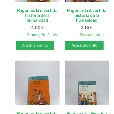
Roger ax. la divertida
Roger ax la divertida
historia de la
historia de la
humanidad
humanidad
4,00
€
3,16
€
Historia
,
No ficción
Sin categorizar
Añadir al carrito
Añadir al carrito
Roger ax. la divertida
Roger ax. la divertida