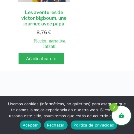
Les aventures de
victor bigboum. une
journee avec papa
8,76
€
Ficción narrativa
,
Infantil
Añadir al carrito
Usamos cookies (informáticas, no galletitas) para asegurar que
0
te damos la mejor experiencia en nuestra web. Si continúas
usando este sitio, asumiremos que estás de acuerdo con ello.
libros.eco © - Desde Barcelona para el mundo 💚 |
Aceptar
Rechazar
Política de privacidad
Devoluciones y reembolsos
|
Política de Privacidad