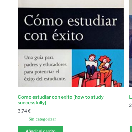
Como estudiar con exito [how to study
L
successfully]
2
3,74
€
Sin categorizar
Añadir al carrito