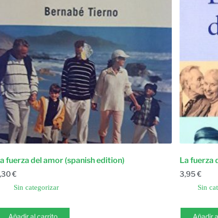
a fuerza del amor (spanish edition)
La fuerza 
,30
€
3,95
€
Sin categorizar
Sin ca
Añadir al carrito
Añadir a