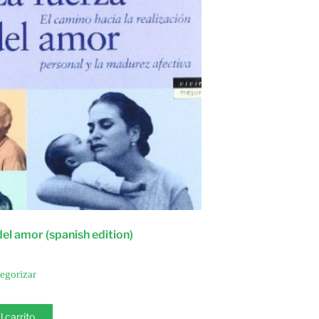
del amor (spanish edition)
tegorizar
l carrito