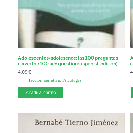
Adolescentes/adolesence: las 100 preguntas
A
clave/the 100 key questions (spanish edition)
c
4,09
€
4
Ficción narrativa
,
Psicología
Añadir al carrito