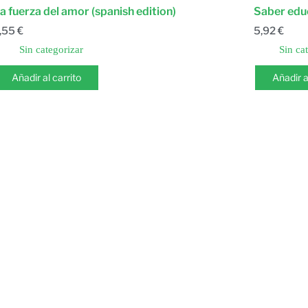
a fuerza del amor (spanish edition)
Saber educ
,55
€
5,92
€
Sin categorizar
Sin ca
Añadir al carrito
Añadir a