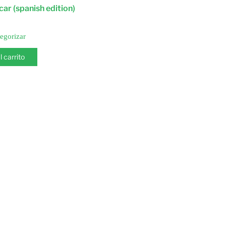
ar (spanish edition)
tegorizar
l carrito