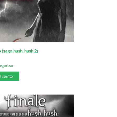
(saga hush, hush 2)
tegorizar
l carrito