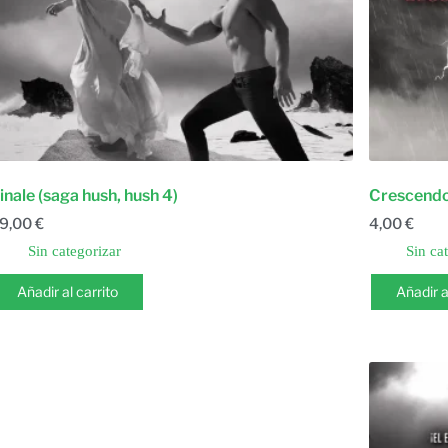
inale (saga hush, hush 4)
Crescendo 
9,00
€
4,00
€
Sin categorizar
Sin ca
Añadir al carrito
Añadir a