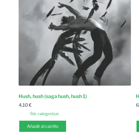
Hush, hush (saga hush, hush 1)
H
4,10
€
6
Sin categorizar
Añadir al carrito