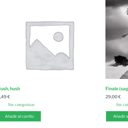
ush, hush
Finale (sa
,49
€
29,00
€
Sin categorizar
Sin ca
Añadir al carrito
Añadir a