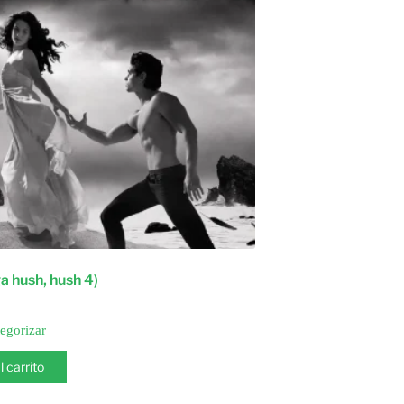
ga hush, hush 4)
tegorizar
l carrito