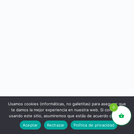
Usamos cookies (informáticas, no galletitas) para asegurar que
0
te damos la mejor experiencia en nuestra web. Si continúas
usando este sitio, asumiremos que estás de acuerdo con ello.
libros.eco © - Desde Barcelona para el mundo 💚 |
Aceptar
Rechazar
Política de privacidad
Devoluciones y reembolsos
|
Política de Privacidad