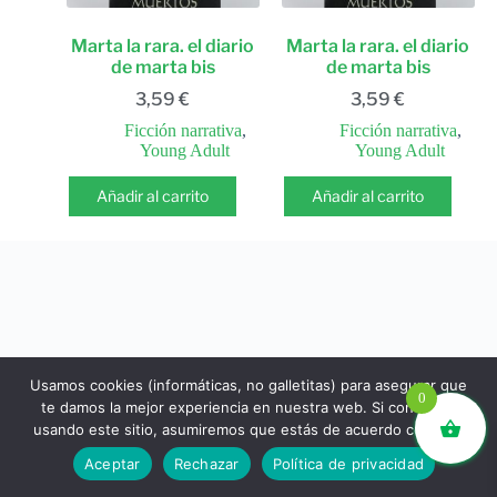
Marta la rara. el diario
Marta la rara. el diario
de marta bis
de marta bis
3,59
€
3,59
€
Ficción narrativa
,
Ficción narrativa
,
Young Adult
Young Adult
Añadir al carrito
Añadir al carrito
Usamos cookies (informáticas, no galletitas) para asegurar que
0
te damos la mejor experiencia en nuestra web. Si continúas
usando este sitio, asumiremos que estás de acuerdo con ello.
libros.eco © - Desde Barcelona para el mundo 💚 |
Aceptar
Rechazar
Política de privacidad
Devoluciones y reembolsos
|
Política de Privacidad