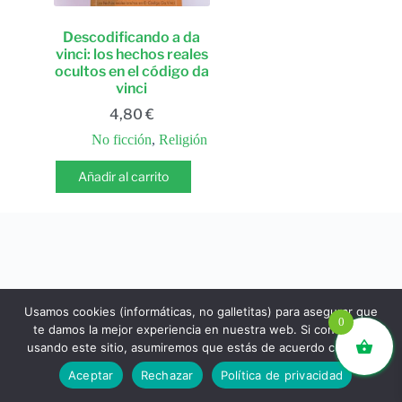
Descodificando a da
vinci: los hechos reales
ocultos en el código da
vinci
4,80
€
No ficción
,
Religión
Añadir al carrito
Usamos cookies (informáticas, no galletitas) para asegurar que
0
te damos la mejor experiencia en nuestra web. Si continúas
usando este sitio, asumiremos que estás de acuerdo con ello.
libros.eco © - Desde Barcelona para el mundo 💚 |
Aceptar
Rechazar
Política de privacidad
Devoluciones y reembolsos
|
Política de Privacidad