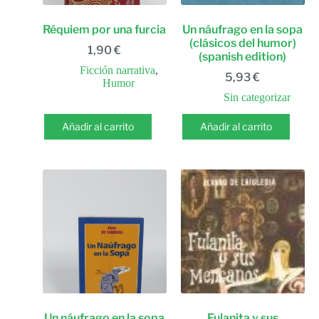
Réquiem por una furcia
Un náufrago en la sopa
(clásicos del humor)
1,90
€
(spanish edition)
Ficción narrativa
,
5,93
€
Humor
Sin categorizar
Añadir al carrito
Añadir al carrito
Un náufrago en la sopa
Fulanita y sus