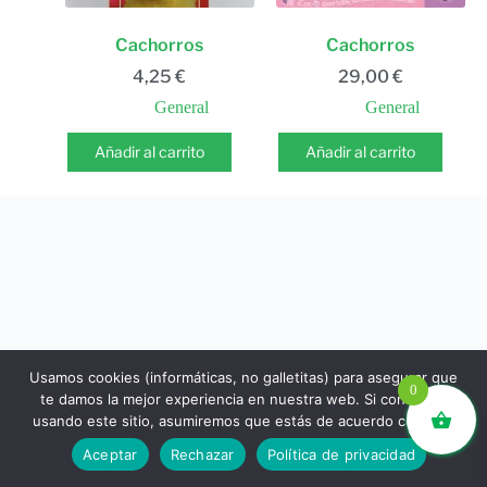
Cachorros
Cachorros
4,25
€
29,00
€
General
General
Añadir al carrito
Añadir al carrito
Usamos cookies (informáticas, no galletitas) para asegurar que
0
te damos la mejor experiencia en nuestra web. Si continúas
usando este sitio, asumiremos que estás de acuerdo con ello.
libros.eco © - Desde Barcelona para el mundo 💚 |
Aceptar
Rechazar
Política de privacidad
Devoluciones y reembolsos
|
Política de Privacidad