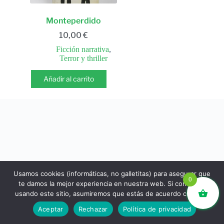
Monteperdido
10,00
€
Ficción narrativa
,
Terror y thriller
Añadir al carrito
Usamos cookies (informáticas, no galletitas) para asegurar que
0
te damos la mejor experiencia en nuestra web. Si continúas
usando este sitio, asumiremos que estás de acuerdo con ello.
libros.eco © - Desde Barcelona para el mundo 💚 |
Aceptar
Rechazar
Política de privacidad
Devoluciones y reembolsos
|
Política de Privacidad