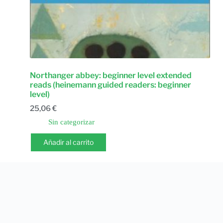
Northanger abbey: beginner level extended
reads (heinemann guided readers: beginner
level)
25,06
€
Sin categorizar
Añadir al carrito