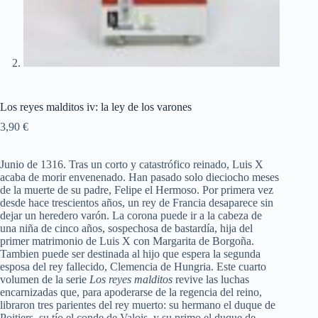
Los reyes malditos iv: la ley de los varones
3,90
€
Junio de 1316. Tras un corto y catastrófico reinado, Luis X
acaba de morir envenenado. Han pasado solo dieciocho meses
de la muerte de su padre, Felipe el Hermoso. Por primera vez
desde hace trescientos años, un rey de Francia desaparece sin
dejar un heredero varón. La corona puede ir a la cabeza de
una niña de cinco años, sospechosa de bastardía, hija del
primer matrimonio de Luis X con Margarita de Borgoña.
Tambien puede ser destinada al hijo que espera la segunda
esposa del rey fallecido, Clemencia de Hungria. Este cuarto
volumen de la serie
Los reyes malditos
revive las luchas
encarnizadas que, para apoderarse de la regencia del reino,
libraron tres parientes del rey muerto: su hermano el duque de
Poitiers, su tío el conde de Valois, y su primo el duque de