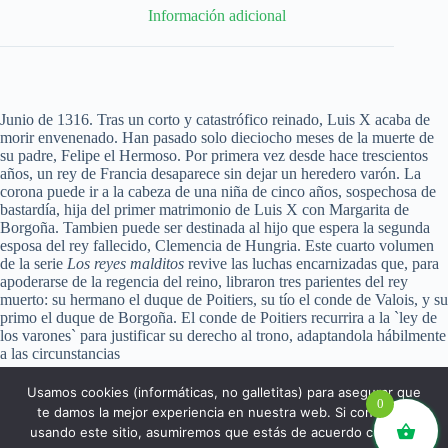
Información adicional
Junio de 1316. Tras un corto y catastrófico reinado, Luis X acaba de
morir envenenado. Han pasado solo dieciocho meses de la muerte de
su padre, Felipe el Hermoso. Por primera vez desde hace trescientos
años, un rey de Francia desaparece sin dejar un heredero varón. La
corona puede ir a la cabeza de una niña de cinco años, sospechosa de
bastardía, hija del primer matrimonio de Luis X con Margarita de
Borgoña. Tambien puede ser destinada al hijo que espera la segunda
esposa del rey fallecido, Clemencia de Hungria. Este cuarto volumen
de la serie
Los reyes malditos
revive las luchas encarnizadas que, para
apoderarse de la regencia del reino, libraron tres parientes del rey
muerto: su hermano el duque de Poitiers, su tío el conde de Valois, y su
primo el duque de Borgoña. El conde de Poitiers recurrira a la `ley de
los varones` para justificar su derecho al trono, adaptandola hábilmente
a las circunstancias
Usamos cookies (informáticas, no galletitas) para asegurar que
0
te damos la mejor experiencia en nuestra web. Si continúas
usando este sitio, asumiremos que estás de acuerdo con ello.